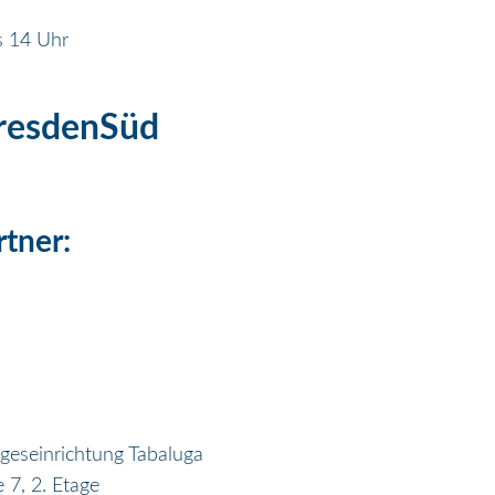
s 14 Uhr
resdenSüd
tner:
ageseinrichtung Tabaluga
 7, 2. Etage