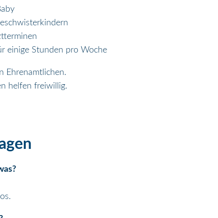
Baby
eschwisterkindern
ztterminen
ür einige Stunden pro Woche
n Ehrenamtlichen.
 helfen freiwillig.
ragen
twas?
os.