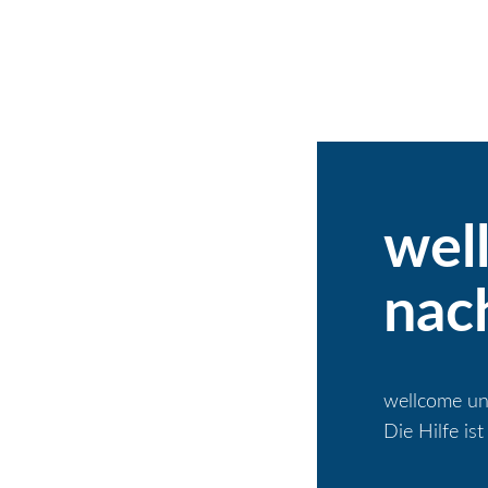
wel
nac
wellcome unt
Die Hilfe ist