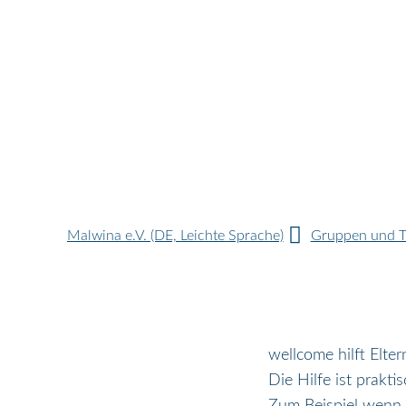
Malwina e.V. (DE, Leichte Sprache)
Gruppen und Tr
wellcome hilft Elter
Die Hilfe ist praktis
Zum Beispiel wenn E