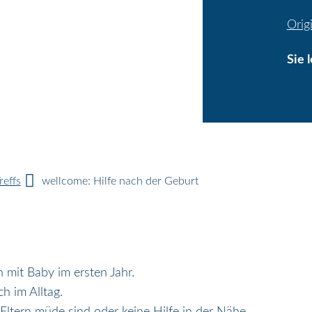
Orig
Sie 
effs
wellcome: Hilfe nach der Geburt
n mit Baby im ersten Jahr.
ch im Alltag.
ltern müde sind oder keine Hilfe in der Nähe