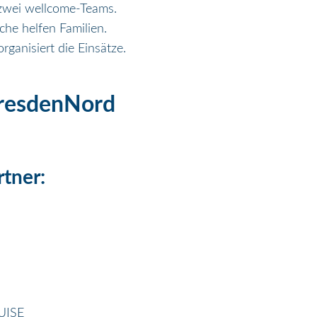
 zwei wellcome-Teams.
he helfen Familien.
rganisiert die Einsätze.
resdenNord
tner:
UISE