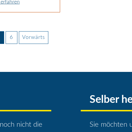
erfahren
6
Vorwärts
Selber he
noch nicht die
Sie möchten u