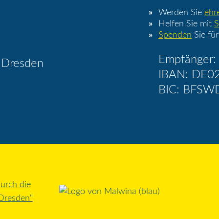
Werden Sie
ehr
Helfen Sie mit
S
Spenden
Sie für
Empfänger: 
 Dresden
IBAN: DE0
BIC: BFSW