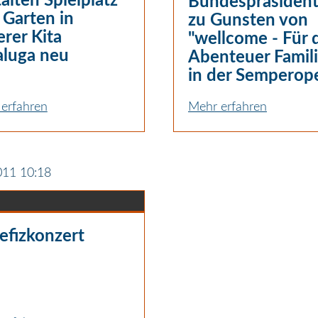
alten Spielplatz
Bundespräsiden
 Garten in
zu Gunsten von
rer Kita
"wellcome - Für 
aluga neu
Abenteuer Famili
in der Semperop
erfahren
Mehr erfahren
011 10:18
efizkonzert