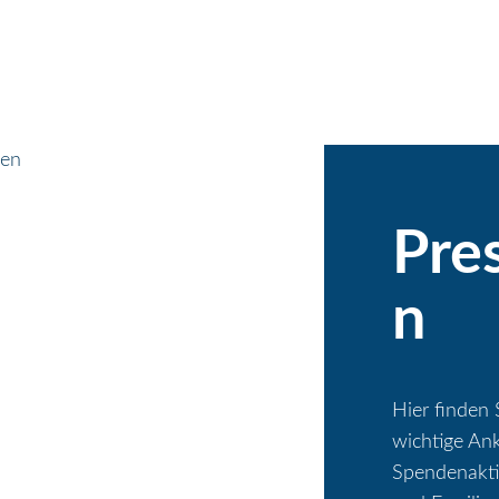
Pre
n
Hier finden 
wichtige An
Spendenaktio