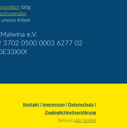
enamtlich
tätig
achspenden
 unsere Arbeit
Malwina e.V.
2 3702 0500 0003 6277 02
DE33XXX
Kontakt
|
Impressum
|
Datenschutz
|
Zugänglichkeitserklärung
Betreut
pdir GmbH