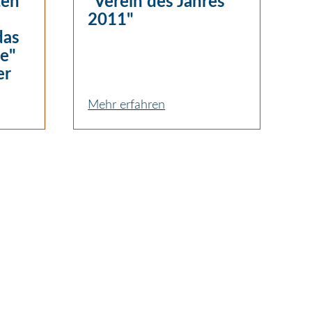
ten
"Verein des Jahres
2011"
das
e"
er
Mehr erfahren