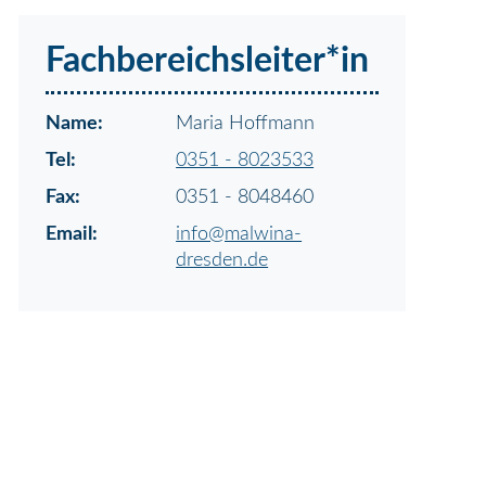
Fachbereichsleiter*in
Name:
Maria Hoffmann
Tel:
0351 - 8023533
Fax:
0351 - 8048460
Email:
info@malwina-
dresden.de
N
a
v
i
g
a
t
i