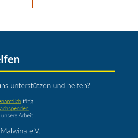
lfen
ns unterstützen und helfen?
enamtlich
tätig
achspenden
 unsere Arbeit
Malwina e.V.