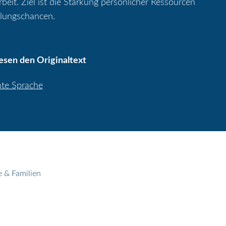
it. Ziel ist die Stärkung persönlicher Ressourcen
lungschancen.
lesen den Originaltext
hte Sprache
e & Familien