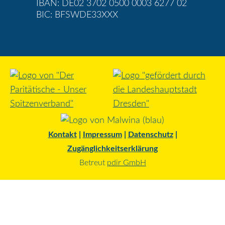
IBAN: DE02 3702 0500 0003 6277 02
BIC: BFSWDE33XXX
Kontakt
|
Impressum
|
Datenschutz
|
Zugänglichkeitserklärung
Betreut
pdir GmbH