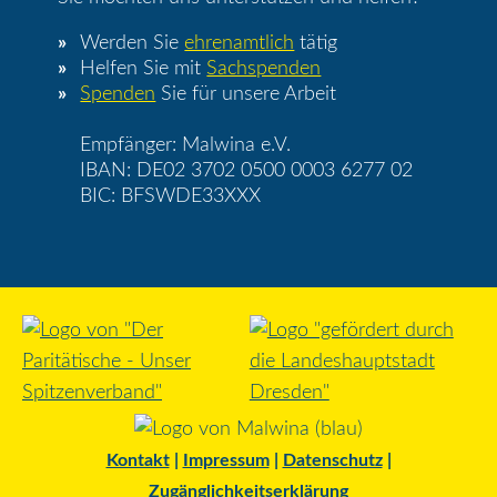
Werden Sie
ehrenamtlich
tätig
Helfen Sie mit
Sachspenden
Spenden
Sie für unsere Arbeit
Empfänger: Malwina e.V.
IBAN: DE02 3702 0500 0003 6277 02
BIC: BFSWDE33XXX
Kontakt
|
Impressum
|
Datenschutz
|
Zugänglichkeitserklärung