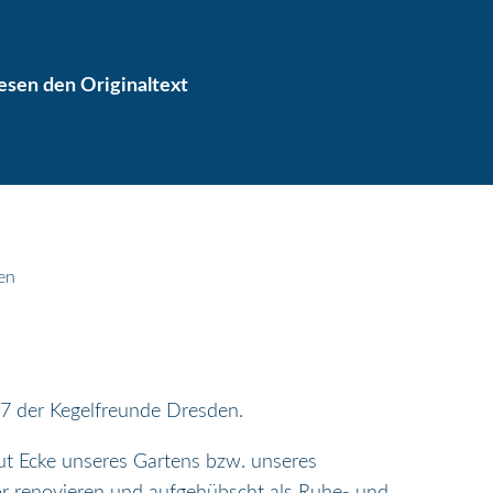
lesen den Originaltext
en
17 der Kegelfreunde Dresden.
ut Ecke unseres Gartens bzw. unseres
or renovieren und aufgehübscht als Ruhe- und