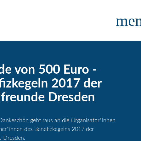
me
e von 500 Euro -
izkegeln 2017 der
lfreunde Dresden
 Dankeschön geht raus an die Organisator*innen
mer*innen des Benefizkegelns 2017 der
e Dresden.