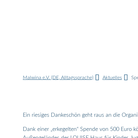
Malwina e.V. (DE, Alltagssprache)
Aktuelles
Spe
Ein riesiges Dankeschön geht raus an die Organ
Dank einer „erkegelten“ Spende von 500 Euro k
Außengeländes der LOUISE Haus für Kinder, Juge