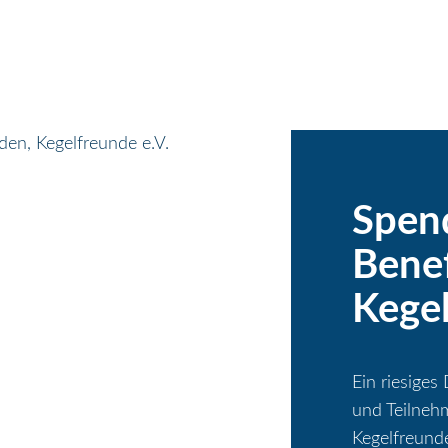
Spend
Benef
Kege
Ein riesiges
und Teilneh
Kegelfreund