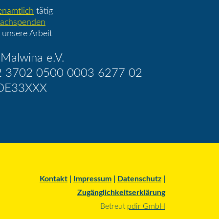
enamtlich
tätig
achspenden
 unsere Arbeit
Malwina e.V.
2 3702 0500 0003 6277 02
DE33XXX
Kontakt
|
Impressum
|
Datenschutz
|
Zugänglichkeitserklärung
Betreut
pdir GmbH