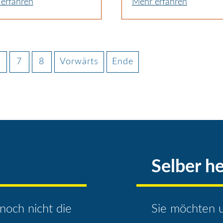
erfahren
Mehr erfahren
7
8
Vorwärts
Ende
Selber he
noch nicht die
Sie möchten u