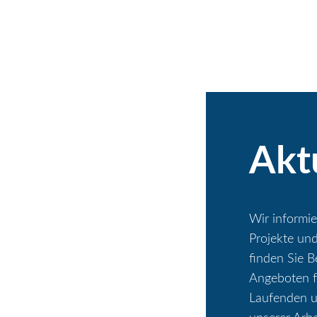
Akt
Wir informie
Projekte un
finden Sie 
Angeboten fü
Laufenden u