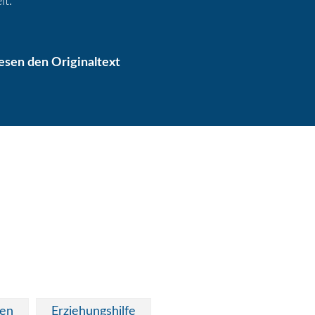
it.
lesen den Originaltext
den
Erziehungshilfe