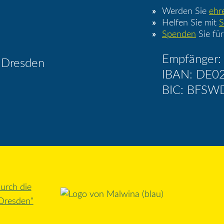
Werden Sie
ehr
Helfen Sie mit
S
Spenden
Sie für
Empfänger: 
 Dresden
IBAN: DE0
BIC: BFSW