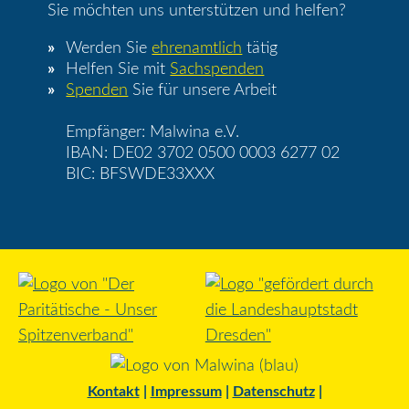
Sie möchten uns unterstützen und helfen?
Werden Sie
ehrenamtlich
tätig
Helfen Sie mit
Sachspenden
Spenden
Sie für unsere Arbeit
Empfänger: Malwina e.V.
IBAN: DE02 3702 0500 0003 6277 02
BIC: BFSWDE33XXX
Kontakt
|
Impressum
|
Datenschutz
|