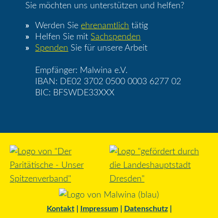
Sie möchten uns unterstützen und helfen?
Werden Sie
ehrenamtlich
tätig
Helfen Sie mit
Sachspenden
Spenden
Sie für unsere Arbeit
Empfänger: Malwina e.V.
IBAN: DE02 3702 0500 0003 6277 02
BIC: BFSWDE33XXX
Kontakt
|
Impressum
|
Datenschutz
|