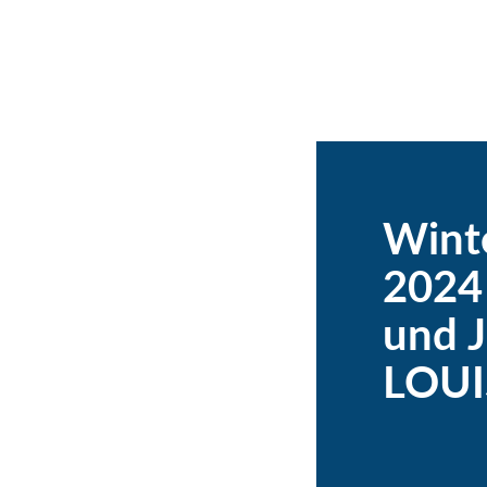
Wint
2024
und J
LOUI