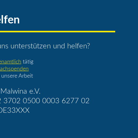
lfen
ns unterstützen und helfen?
enamtlich
tätig
achspenden
 unsere Arbeit
Malwina e.V.
2 3702 0500 0003 6277 02
DE33XXX