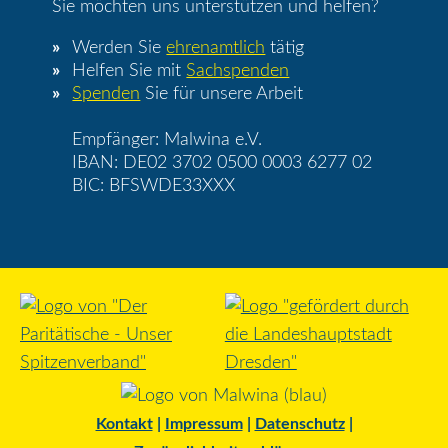
Sie möchten uns unterstützen und helfen?
Werden Sie
ehrenamtlich
tätig
Helfen Sie mit
Sachspenden
Spenden
Sie für unsere Arbeit
Empfänger: Malwina e.V.
IBAN: DE02 3702 0500 0003 6277 02
BIC: BFSWDE33XXX
Kontakt
|
Impressum
|
Datenschutz
|