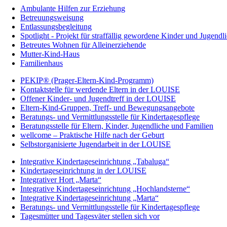
Ambulante Hilfen zur Erziehung
Betreuungsweisung
Entlassungsbegleitung
Spotlight - Projekt für straffällig gewordene Kinder und Jugendl
Betreutes Wohnen für Alleinerziehende
Mutter-Kind-Haus
Familienhaus
PEKIP® (Prager-Eltern-Kind-Programm)
Kontaktstelle für werdende Eltern in der LOUISE
Offener Kinder- und Jugendtreff in der LOUISE
Eltern-Kind-Gruppen, Treff- und Bewegungsangebote
Beratungs- und Vermittlungsstelle für Kindertagespflege
Beratungsstelle für Eltern, Kinder, Jugendliche und Familien
wellcome – Praktische Hilfe nach der Geburt
Selbstorganisierte Jugendarbeit in der LOUISE
Integrative Kindertageseinrichtung „Tabaluga“
Kindertageseinrichtung in der LOUISE
Integrativer Hort „Marta“
Integrative Kindertageseinrichtung „Hochlandsterne“
Integrative Kindertageseinrichtung „Marta“
Beratungs- und Vermittlungsstelle für Kindertagespflege
Tagesmütter und Tagesväter stellen sich vor