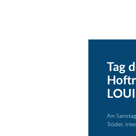
Tag d
Hoftr
LOUI
Am Samstag, 
Trödler, Int