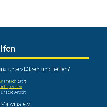
lfen
ns unterstützen und helfen?
enamtlich
tätig
achspenden
 unsere Arbeit
Malwina e.V.