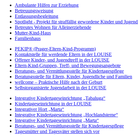
Ambulante Hilfen zur Erziehung
Betreuungsweisung
Entlassungsbegleitung
Spotlight - Projekt für straffällig gewordene Kinder und Jugend
Betreutes Wohnen für Alleinerziehende
Mutter-Kind-Haus
Familienhaus
PEKIP® (Prager-Eltern-Kind-Programm)
Kontaktstelle für werdende Eltern in der LOUISE
Offener Kinder- und Jugendtreff in der LOUISE
Eltern-Kind-Gruppen, Treff- und Bewegungsangebote
Beratungs- und Vermittlungsstelle für Kindertagespflege
Beratungsstelle für Eltern, Kinder, Jugendliche und Familien
wellcome – Praktische Hilfe nach der Geburt
Selbstorganisierte Jugendarbeit in der LOUISE
Integrative Kindertageseinrichtung „Tabaluga“
Kindertageseinrichtung in der LOUISE
Integrativer Hort „Marta“
Integrative Kindertageseinrichtung „Hochlandsterne“
Integrative Kindertageseinrichtung „Marta“
Beratungs- und Vermittlungsstelle für Kindertagespflege
Tagesmütter und Tagesväter stellen sich vor