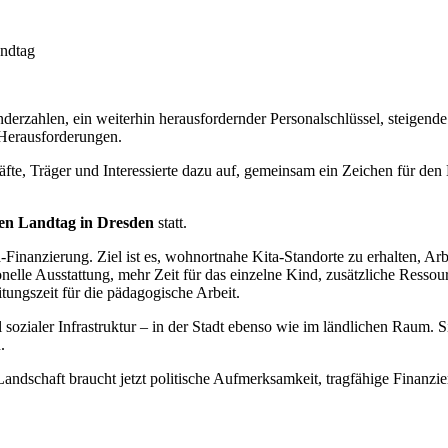
andtag
nderzahlen, ein weiterhin herausfordernder Personalschlüssel, steigend
 Herausforderungen.
äfte, Träger und Interessierte dazu auf, gemeinsam ein Zeichen für den
hen Landtag in Dresden
statt.
Finanzierung. Ziel ist es, wohnortnahe Kita-Standorte zu erhalten, Arbe
elle Ausstattung, mehr Zeit für das einzelne Kind, zusätzliche Ressour
ungszeit für die pädagogische Arbeit.
l sozialer Infrastruktur – in der Stadt ebenso wie im ländlichen Raum
.
andschaft braucht jetzt politische Aufmerksamkeit, tragfähige Finanzi