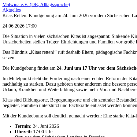
Malwina e.V. (DE, Alltagssprache)
Aktuelles
Kitas Retten: Kundgebung am 24. Juni 2026 vor dem Sächsischen L
24.06.2026 17:00
Die Situation in vielen sächsischen Kitas ist angespannt: Sinkende Ki
Unsicherheiten stellen Träger, Einrichtungen und Familien vor große
Das Bündnis „Kitas retten!“ ruft deshalb Eltern, pädagogische Fachkr
setzen.
Die Kundgebung findet am
24. Juni um 17 Uhr vor dem Sächsisc
Im Mittelpunkt steht die Forderung nach einer echten Reform der Kita-
nachhaltig zu stärken. Dazu gehören unter anderem eine bessere person
Urlaub, Krankheit und Weiterbildung sowie mehr Vor- und Nachbereit
Kitas sind Bildungsorte, Begegnungsorte und ein zentraler Bestandtei
begleitet, Familien unterstützt und Fachkräfte entlastet werden können
Mit der Kundgebung soll deutlich gemacht werden: Eine starke Kita-L
Termin:
24. Juni 2026
Uhrzeit:
17:00 Uhr