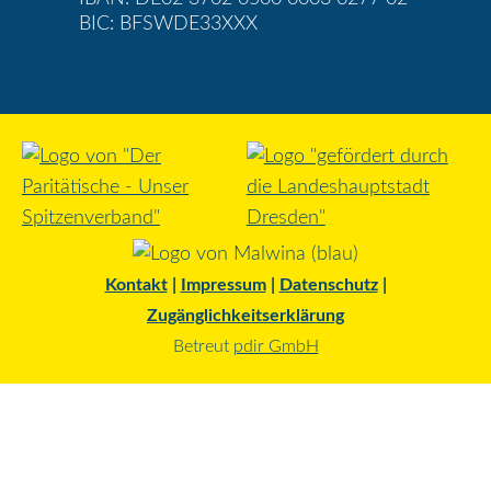
BIC: BFSWDE33XXX
Kontakt
|
Impressum
|
Datenschutz
|
Zugänglichkeitserklärung
Betreut
pdir GmbH