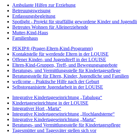
Ambulante Hilfen zur Erziehung
Betreuungsweisung
Entlassungsbegleitung
Spotlight - Projekt für straffällig gewordene Kinder und Jugendl
Betreutes Wohnen für Alleinerziehende
Mutter-Kind-Haus
Familienhaus
PEKIP® (Prager-Eltern-Kind-Programm)
Kontaktstelle für werdende Eltern in der LOUISE
Offener Kinder- und Jugendtreff in der LOUISE
Eltern-Kind-Gruppen, Treff- und Bewegungsangebote
Beratungs- und Vermittlungsstelle für Kindertagespflege
Beratungsstelle für Eltern, Kinder, Jugendliche und Familien
wellcome – Praktische Hilfe nach der Geburt
Selbstorganisierte Jugendarbeit in der LOUISE
Integrative Kindertageseinrichtung „Tabaluga“
Kindertageseinrichtung in der LOUISE
Integrativer Hort „Marta“
Integrative Kindertageseinrichtung „Hochlandsterne“
Integrative Kindertageseinrichtung „Marta“
Beratungs- und Vermittlungsstelle für Kindertagespflege
Tagesmütter und Tagesväter stellen sich vor