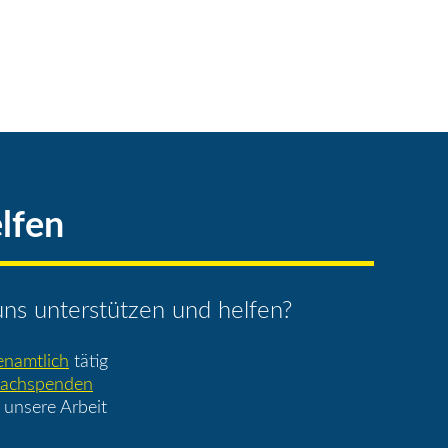
lfen
ns unterstützen und helfen?
enamtlich
tätig
achspenden
 unsere Arbeit