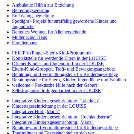
Ambulante Hilfen zur Erziehung
Betreuungsweisung
Entlassungsbegleitung
Spotlight - Projekt für straffällig gewordene Kinder und
Jugendliche
Betreutes Wohnen für Alleinerziehende
Mutter-Kind-Haus
Familienhaus
PEKIP® (Prager-Eltern-Kind-Programm)
Kontaktstelle für werdende Eltern in der LOUISE
Offener Kinder- und Jugendtreff in der LOUISE
Eltern-Kind-Gruppen, Treff- und Bewegungsangebote
Beratungs- und Vermittlungsstelle für Kindertagespflege
Beratungsstelle für Eltern, Kinder, Jugendliche und Familien
wellcome – Praktische Hilfe nach der Geburt
Selbstorganisierte Jugendarbeit in der LOUISE
Integrative Kindertageseinrichtung „Tabaluga“
Kindertageseinrichtung in der LOUISE
Integrativer Hort „Marta“
Integrative Kindertageseinrichtung „Hochlandsterne“
Integrative Kindertageseinrichtung „Marta“
Beratungs- und Vermittlungsstelle für Kindertagespflege
Tagesmütter und Tagesväter stellen sich vor